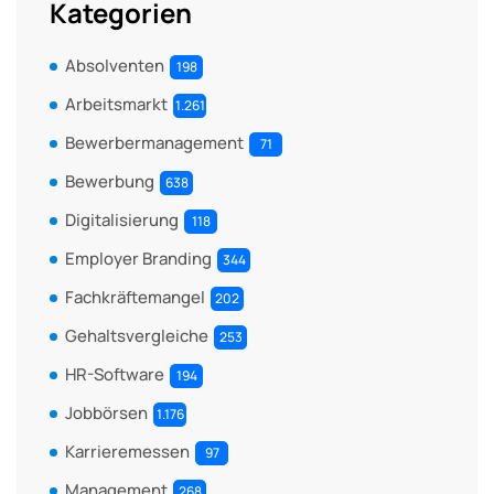
Kategorien
Absolventen
198
Arbeitsmarkt
1.261
Bewerbermanagement
71
Bewerbung
638
Digitalisierung
118
Employer Branding
344
Fachkräftemangel
202
Gehaltsvergleiche
253
HR-Software
194
Jobbörsen
1.176
Karrieremessen
97
Management
268