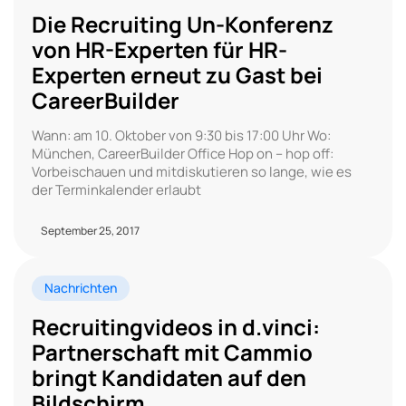
Die Recruiting Un-Konferenz
von HR-Experten für HR-
Experten erneut zu Gast bei
CareerBuilder
Wann: am 10. Oktober von 9:30 bis 17:00 Uhr Wo:
München, CareerBuilder Office Hop on – hop off:
Vorbeischauen und mitdiskutieren so lange, wie es
der Terminkalender erlaubt
September 25, 2017
Nachrichten
Recruitingvideos in d.vinci:
Partnerschaft mit Cammio
bringt Kandidaten auf den
Bildschirm