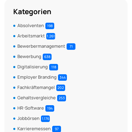
Kategorien
Absolventen
198
Arbeitsmarkt
1.261
Bewerbermanagement
71
Bewerbung
638
Digitalisierung
118
Employer Branding
344
Fachkräftemangel
202
Gehaltsvergleiche
253
HR-Software
194
Jobbörsen
1.176
Karrieremessen
97