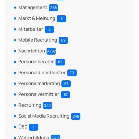
Management
268
Markt & Meinung
8
Mitarbeiter
5
Mobile Recruiting
69
Nachrichten
9.792
Personalberater
82
Personaldienstleister
70
Personalmarketing
67
Personalvermittler
67
Recruiting
240
Social Media Recruiting
248
Ü50
1
Weiterbildung
240