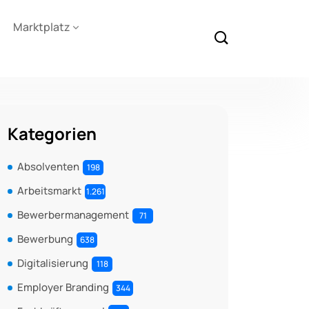
Marktplatz
Kategorien
Absolventen
198
Arbeitsmarkt
1.261
Bewerbermanagement
71
Bewerbung
638
Digitalisierung
118
Employer Branding
344