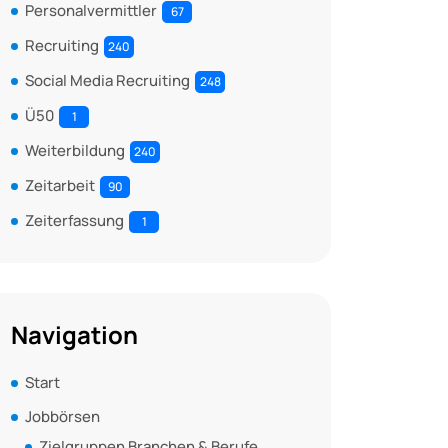
Personalvermittler
67
Recruiting
240
Social Media Recruiting
248
Ü50
1
Weiterbildung
240
Zeitarbeit
90
Zeiterfassung
1
Navigation
Start
Jobbörsen
Zielgruppen Branchen & Berufe