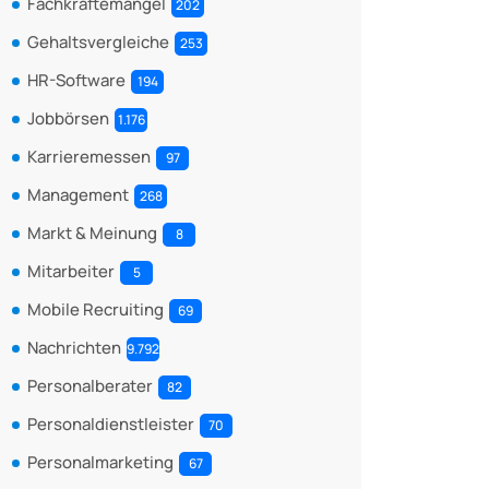
Fachkräftemangel
202
Gehaltsvergleiche
253
HR-Software
194
Jobbörsen
1.176
Karrieremessen
97
Management
268
Markt & Meinung
8
Mitarbeiter
5
Mobile Recruiting
69
Nachrichten
9.792
Personalberater
82
Personaldienstleister
70
Personalmarketing
67