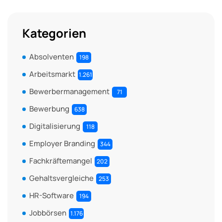
Kategorien
Absolventen
198
Arbeitsmarkt
1.261
Bewerbermanagement
71
Bewerbung
638
Digitalisierung
118
Employer Branding
344
Fachkräftemangel
202
Gehaltsvergleiche
253
HR-Software
194
Jobbörsen
1.176