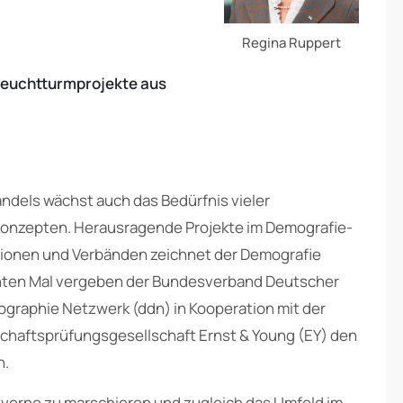
Regina Ruppert
Leuchtturmprojekte aus
dels wächst auch das Bedürfnis vieler
nzepten. Herausragende Projekte im Demografie-
onen und Verbänden zeichnet der Demografie
unten Mal vergeben der Bundesverband Deutscher
raphie Netzwerk (ddn) in Kooperation mit der
schaftsprüfungsgesellschaft Ernst & Young (EY) den
n.
orne zu marschieren und zugleich das Umfeld im