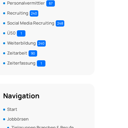
Personalvermittler
67
Recruiting
240
Social Media Recruiting
248
Ü50
1
Weiterbildung
240
Zeitarbeit
90
Zeiterfassung
1
Navigation
Start
Jobbörsen
Zielgruppen Branchen & Berufe