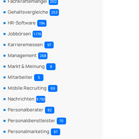
Fachkräftemangel
202
Gehaltsvergleiche
253
HR-Software
194
Jobbörsen
1.176
Karrieremessen
97
Management
268
Markt & Meinung
8
Mitarbeiter
5
Mobile Recruiting
69
Nachrichten
9.792
Personalberater
82
Personaldienstleister
70
Personalmarketing
67