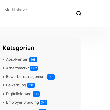
Marktplatz
Kategorien
Absolventen
198
Arbeitsmarkt
1.261
Bewerbermanagement
71
Bewerbung
638
Digitalisierung
118
Employer Branding
344