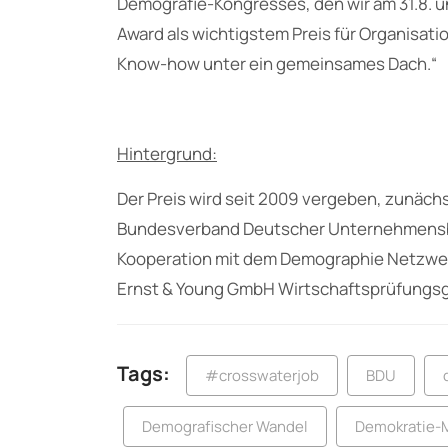
Demografie-Kongresses, den wir am 31.8. u
Award als wichtigstem Preis für Organisatio
Know-how unter ein gemeinsames Dach.“
Hintergrund:
Der Preis wird seit 2009 vergeben, zunäc
Bundesverband Deutscher Unternehmensber
Kooperation mit dem Demographie Netzwerk 
Ernst & Young GmbH Wirtschaftsprüfungsge
Tags:
#crosswaterjob
BDU
Demografischer Wandel
Demokratie