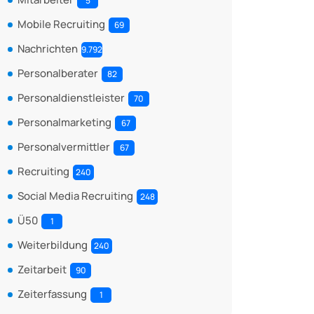
5
Mobile Recruiting
69
Nachrichten
9.792
Personalberater
82
Personaldienstleister
70
Personalmarketing
67
Personalvermittler
67
Recruiting
240
Social Media Recruiting
248
Ü50
1
Weiterbildung
240
Zeitarbeit
90
Zeiterfassung
1