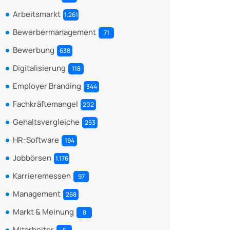
Arbeitsmarkt
1.261
Bewerbermanagement
71
Bewerbung
638
Digitalisierung
118
Employer Branding
344
Fachkräftemangel
202
Gehaltsvergleiche
253
HR-Software
194
Jobbörsen
1.176
Karrieremessen
97
Management
268
Markt & Meinung
8
Mitarbeiter