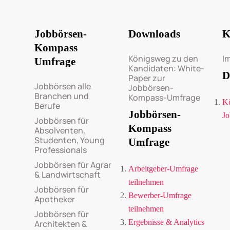
Jobbörsen-
Downloads
K
Kompass
Königsweg zu den
I
Umfrage
Kandidaten: White-
D
Paper zur
Jobbörsen alle
Jobbörsen-
Branchen und
Kompass-Umfrage
Kö
Berufe
Jobbörsen-
Jo
Jobbörsen für
Kompass
Absolventen,
Studenten, Young
Umfrage
Professionals
Jobbörsen für Agrar
Arbeitgeber-Umfrage
& Landwirtschaft
teilnehmen
Jobbörsen für
Bewerber-Umfrage
Apotheker
teilnehmen
Jobbörsen für
Ergebnisse & Analytics
Architekten &