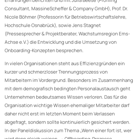
Erfahrungen berichten und mit Julia Beese (Profiling
Consultant, MassineScheffer & Company GmbH), Prof. Dr.
Nicole Böhmer (Professorin für Betriebswirtschaftslehre,
Hochschule Osnabrück), sowie Jens Stagnet
(Pressesprecher & Projektberater, Wachstumsregion Ems-
Achse e.V.) die Entwicklung und die Umsetzung von
Onboarding-Konzepten besprechen.
In vielen Organisationen steht aus Effizienzgründen ein
kurzer und schmerzloser Trennungsprozess von
Mitarbeitern im Vordergrund. Besonders im Zusammenhang
mit dem demografisch bedingten Personalaustausch geht
Unternehmen bedeutsames Wissen verloren. Das für die
Organisation wichtige Wissen ehemaliger Mitarbeiter darf
daher nicht erst im letzten Moment beim Verlassen
abgefragt, sondern sollte kontinuierlich gesichert werden.
In der Paneldiskussion zum Thema „Wenn einer fort ist, wer
wird denn gleich weinen… – Offboarding-Prozesse