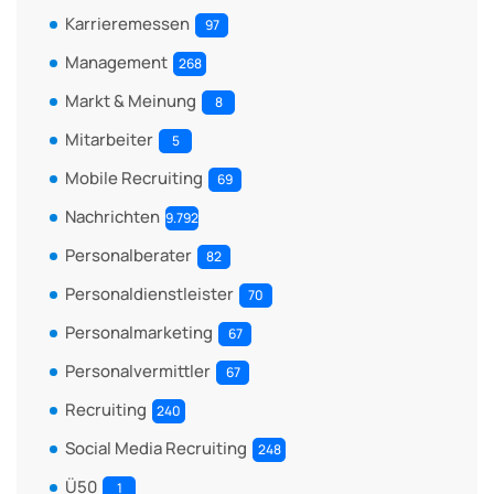
Karrieremessen
97
Management
268
Markt & Meinung
8
Mitarbeiter
5
Mobile Recruiting
69
Nachrichten
9.792
Personalberater
82
Personaldienstleister
70
Personalmarketing
67
Personalvermittler
67
Recruiting
240
Social Media Recruiting
248
Ü50
1