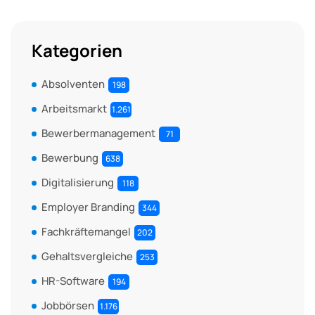
Kategorien
Absolventen
198
Arbeitsmarkt
1.261
Bewerbermanagement
71
Bewerbung
638
Digitalisierung
118
Employer Branding
344
Fachkräftemangel
202
Gehaltsvergleiche
253
HR-Software
194
Jobbörsen
1.176