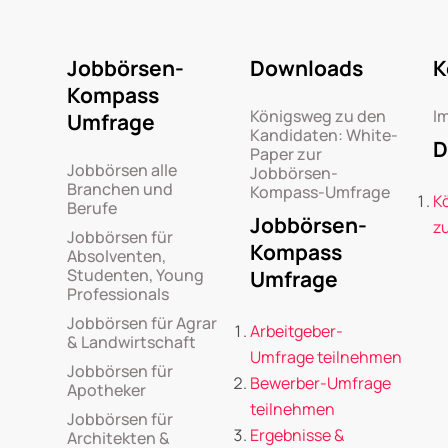
Jobbörsen-
Downloads
K
Kompass
Königsweg zu den
I
Umfrage
Kandidaten: White-
D
Paper zur
Jobbörsen alle
Jobbörsen-
Branchen und
Kompass-Umfrage
K
Berufe
Jobbörsen-
z
Jobbörsen für
Kompass
Absolventen,
Studenten, Young
Umfrage
Professionals
Jobbörsen für Agrar
Arbeitgeber-
& Landwirtschaft
Umfrage teilnehmen
Jobbörsen für
Bewerber-Umfrage
Apotheker
teilnehmen
Jobbörsen für
Ergebnisse &
Architekten &