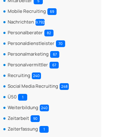
Mitarbeiter
5
Mobile Recruiting
69
Nachrichten
9.792
Personalberater
82
Personaldienstleister
70
Personalmarketing
67
Personalvermittler
67
Recruiting
240
Social Media Recruiting
248
Ü50
1
Weiterbildung
240
Zeitarbeit
90
Zeiterfassung
1