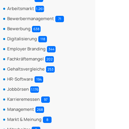
Arbeitsmarkt
1.261
Bewerbermanagement
71
Bewerbung
638
Digitalisierung
118
Employer Branding
344
Fachkräftemangel
202
Gehaltsvergleiche
253
HR-Software
194
Jobbörsen
1.176
Karrieremessen
97
Management
268
Markt & Meinung
8