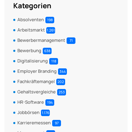
Kategorien
Absolventen
198
Arbeitsmarkt
1.261
Bewerbermanagement
71
Bewerbung
638
Digitalisierung
118
Employer Branding
344
Fachkräftemangel
202
Gehaltsvergleiche
253
HR-Software
194
Jobbörsen
1.176
Karrieremessen
97