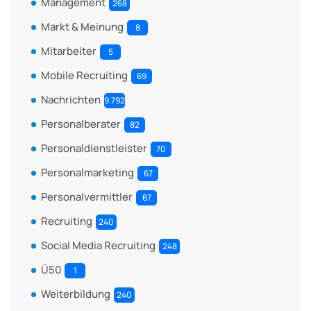
Management
268
Markt & Meinung
8
Mitarbeiter
5
Mobile Recruiting
69
Nachrichten
9.792
Personalberater
82
Personaldienstleister
70
Personalmarketing
67
Personalvermittler
67
Recruiting
240
Social Media Recruiting
248
Ü50
1
Weiterbildung
240