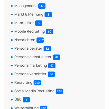
Management
268
Markt & Meinung
8
Mitarbeiter
5
Mobile Recruiting
69
Nachrichten
9.792
Personalberater
82
Personaldienstleister
70
Personalmarketing
67
Personalvermittler
67
Recruiting
240
Social Media Recruiting
248
Ü50
1
Weiterbildung
240