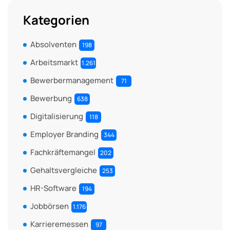
Kategorien
Absolventen
198
Arbeitsmarkt
1.261
Bewerbermanagement
71
Bewerbung
638
Digitalisierung
118
Employer Branding
344
Fachkräftemangel
202
Gehaltsvergleiche
253
HR-Software
194
Jobbörsen
1.176
Karrieremessen
97