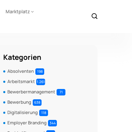
Marktplatz
Kategorien
Absolventen
198
Arbeitsmarkt
1.261
Bewerbermanagement
71
Bewerbung
638
Digitalisierung
118
Employer Branding
344