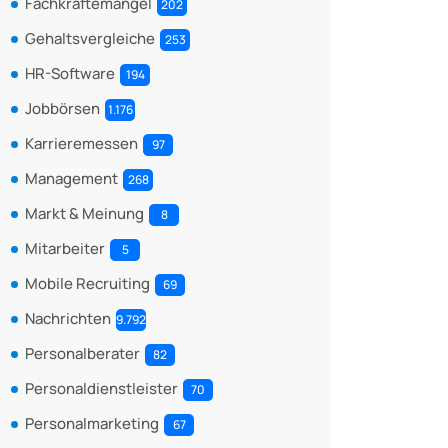
Fachkräftemangel
202
Gehaltsvergleiche
253
HR-Software
194
Jobbörsen
1.176
Karrieremessen
97
Management
268
Markt & Meinung
8
Mitarbeiter
5
Mobile Recruiting
69
Nachrichten
9.792
Personalberater
82
Personaldienstleister
70
Personalmarketing
67