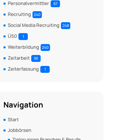
Personalvermittler
67
Recruiting
240
Social Media Recruiting
248
Ü50
1
Weiterbildung
240
Zeitarbeit
90
Zeiterfassung
1
Navigation
Start
Jobbörsen
Zielgruppen Branchen & Berufe