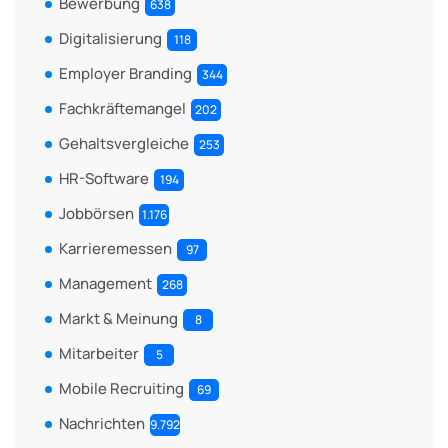
Bewerbung
638
Digitalisierung
118
Employer Branding
344
Fachkräftemangel
202
Gehaltsvergleiche
253
HR-Software
194
Jobbörsen
1.176
Karrieremessen
97
Management
268
Markt & Meinung
8
Mitarbeiter
5
Mobile Recruiting
69
Nachrichten
9.792