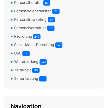
Personalberater
82
Personaldienstleister
70
Personalmarketing
67
Personalvermittler
67
Recruiting
240
Social Media Recruiting
248
Ü50
1
Weiterbildung
240
Zeitarbeit
90
Zeiterfassung
1
Navigation