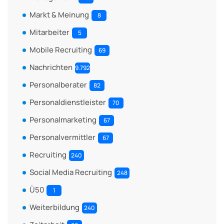
Markt & Meinung
8
Mitarbeiter
5
Mobile Recruiting
69
Nachrichten
9.792
Personalberater
82
Personaldienstleister
70
Personalmarketing
67
Personalvermittler
67
Recruiting
240
Social Media Recruiting
248
Ü50
1
Weiterbildung
240