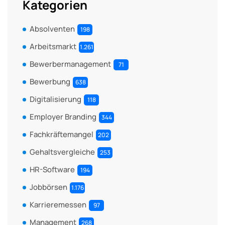
Kategorien
Absolventen
198
Arbeitsmarkt
1.261
Bewerbermanagement
71
Bewerbung
638
Digitalisierung
118
Employer Branding
344
Fachkräftemangel
202
Gehaltsvergleiche
253
HR-Software
194
Jobbörsen
1.176
Karrieremessen
97
Management
268