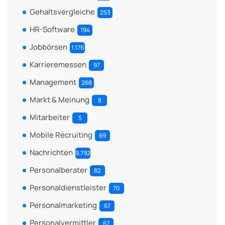
Gehaltsvergleiche
253
HR-Software
194
Jobbörsen
1.176
Karrieremessen
97
Management
268
Markt & Meinung
8
Mitarbeiter
5
Mobile Recruiting
69
Nachrichten
9.792
Personalberater
82
Personaldienstleister
70
Personalmarketing
67
Personalvermittler
67