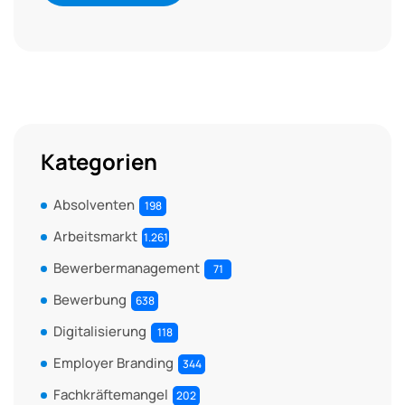
Kategorien
Absolventen
198
Arbeitsmarkt
1.261
Bewerbermanagement
71
Bewerbung
638
Digitalisierung
118
Employer Branding
344
Fachkräftemangel
202