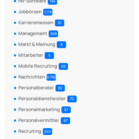
HR-Software
194
Jobbörsen
1.176
Karrieremessen
97
Management
268
Markt & Meinung
8
Mitarbeiter
5
Mobile Recruiting
69
Nachrichten
9.792
Personalberater
82
Personaldienstleister
70
Personalmarketing
67
Personalvermittler
67
Recruiting
240