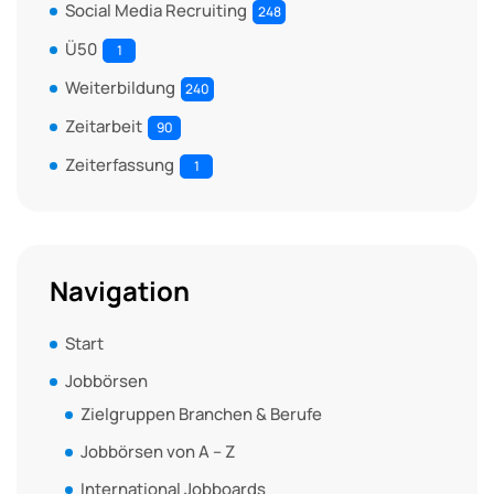
Social Media Recruiting
248
Ü50
1
Weiterbildung
240
Zeitarbeit
90
Zeiterfassung
1
Navigation
Start
Jobbörsen
Zielgruppen Branchen & Berufe
Jobbörsen von A – Z
International Jobboards