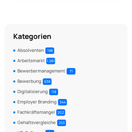
Kategorien
Absolventen
198
Arbeitsmarkt
1.261
Bewerbermanagement
71
Bewerbung
638
Digitalisierung
118
Employer Branding
344
Fachkräftemangel
202
Gehaltsvergleiche
253