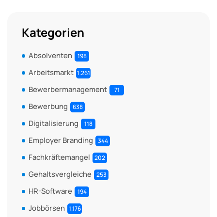
Kategorien
Absolventen
198
Arbeitsmarkt
1.261
Bewerbermanagement
71
Bewerbung
638
Digitalisierung
118
Employer Branding
344
Fachkräftemangel
202
Gehaltsvergleiche
253
HR-Software
194
Jobbörsen
1.176