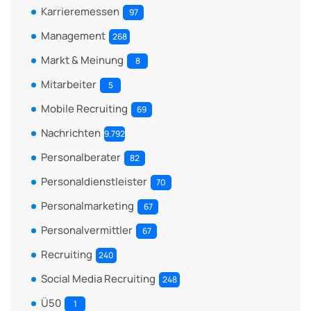
Karrieremessen
97
Management
268
Markt & Meinung
8
Mitarbeiter
5
Mobile Recruiting
69
Nachrichten
9.792
Personalberater
82
Personaldienstleister
70
Personalmarketing
67
Personalvermittler
67
Recruiting
240
Social Media Recruiting
248
Ü50
1