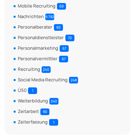
Mobile Recruiting
69
Nachrichten
9.792
Personalberater
82
Personaldienstleister
70
Personalmarketing
67
Personalvermittler
67
Recruiting
240
Social Media Recruiting
248
Ü50
1
Weiterbildung
240
Zeitarbeit
90
Zeiterfassung
1