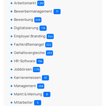
Arbeitsmarkt
1.261
Bewerbermanagement
71
Bewerbung
638
Digitalisierung
118
Employer Branding
344
Fachkräftemangel
202
Gehaltsvergleiche
253
HR-Software
194
Jobbörsen
1.176
Karrieremessen
97
Management
268
Markt & Meinung
8
Mitarbeiter
5