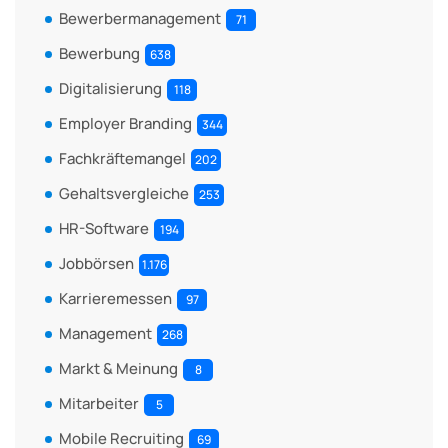
Bewerbermanagement
71
Bewerbung
638
Digitalisierung
118
Employer Branding
344
Fachkräftemangel
202
Gehaltsvergleiche
253
HR-Software
194
Jobbörsen
1.176
Karrieremessen
97
Management
268
Markt & Meinung
8
Mitarbeiter
5
Mobile Recruiting
69