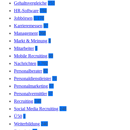
Gehaltsvergleiche
253
HR-Software
194
Jobbörsen
1.176
Karrieremessen
97
Management
268
Markt & Meinung
8
Mitarbeiter
5
Mobile Recruiting
69
Nachrichten
9.792
Personalberater
82
Personaldienstleister
70
Personalmarketing
67
Personalvermittler
67
Recruiting
240
Social Media Recruiting
248
Ü50
1
Weiterbildung
240