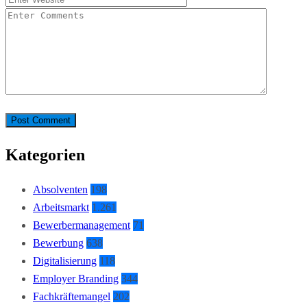
Kategorien
Absolventen
198
Arbeitsmarkt
1.261
Bewerbermanagement
71
Bewerbung
638
Digitalisierung
118
Employer Branding
344
Fachkräftemangel
202