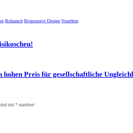
se
Relaunch
Responsive Design
Yourfirm
isikoscheu!
ohen Preis für gesellschaftliche Ungleich
sind mit
*
markiert