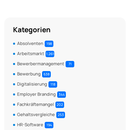
Kategorien
Absolventen
198
Arbeitsmarkt
1.261
Bewerbermanagement
71
Bewerbung
638
Digitalisierung
118
Employer Branding
344
Fachkräftemangel
202
Gehaltsvergleiche
253
HR-Software
194