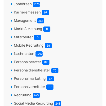
Jobbörsen
1.176
Karrieremessen
97
Management
268
Markt & Meinung
8
Mitarbeiter
5
Mobile Recruiting
69
Nachrichten
9.792
Personalberater
82
Personaldienstleister
70
Personalmarketing
67
Personalvermittler
67
Recruiting
240
Social Media Recruiting
248