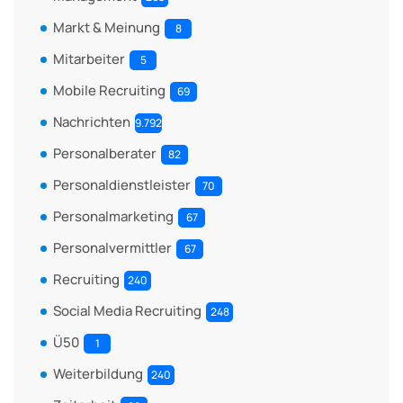
Markt & Meinung
8
Mitarbeiter
5
Mobile Recruiting
69
Nachrichten
9.792
Personalberater
82
Personaldienstleister
70
Personalmarketing
67
Personalvermittler
67
Recruiting
240
Social Media Recruiting
248
Ü50
1
Weiterbildung
240