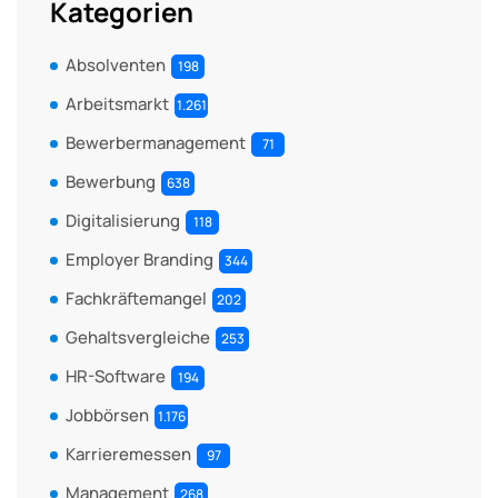
Kategorien
Absolventen
198
Arbeitsmarkt
1.261
Bewerbermanagement
71
Bewerbung
638
Digitalisierung
118
Employer Branding
344
Fachkräftemangel
202
Gehaltsvergleiche
253
HR-Software
194
Jobbörsen
1.176
Karrieremessen
97
Management
268