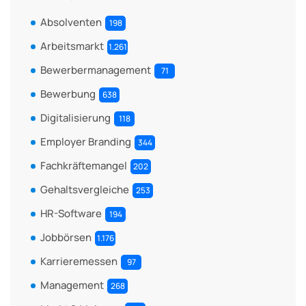
Absolventen
198
Arbeitsmarkt
1.261
Bewerbermanagement
71
Bewerbung
638
Digitalisierung
118
Employer Branding
344
Fachkräftemangel
202
Gehaltsvergleiche
253
HR-Software
194
Jobbörsen
1.176
Karrieremessen
97
Management
268