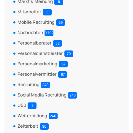
Markt & Meinung
8
Mitarbeiter
5
Mobile Recruiting
69
Nachrichten
9.792
Personalberater
82
Personaldienstleister
70
Personalmarketing
67
Personalvermittler
67
Recruiting
240
Social Media Recruiting
248
Ü50
1
Weiterbildung
240
Zeitarbeit
90