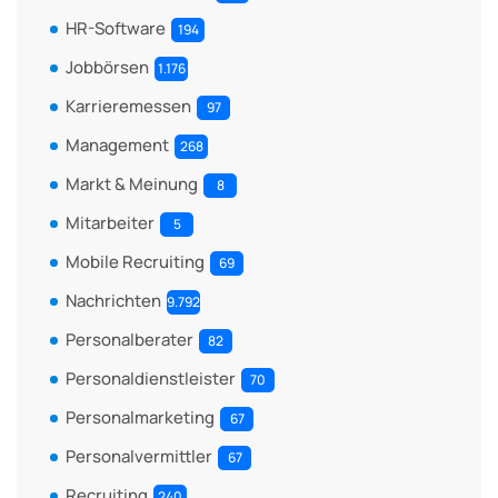
HR-Software
194
Jobbörsen
1.176
Karrieremessen
97
Management
268
Markt & Meinung
8
Mitarbeiter
5
Mobile Recruiting
69
Nachrichten
9.792
Personalberater
82
Personaldienstleister
70
Personalmarketing
67
Personalvermittler
67
Recruiting
240