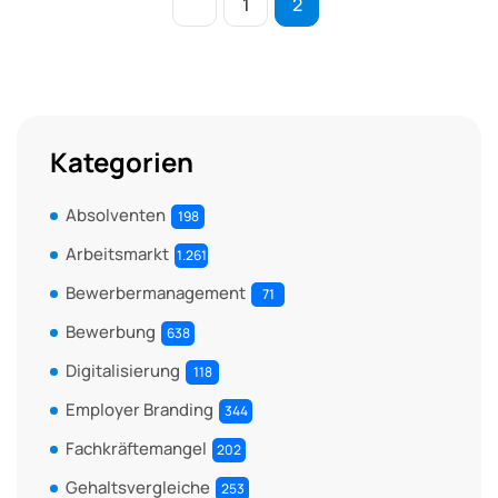
1
2
Kategorien
Absolventen
198
Arbeitsmarkt
1.261
Bewerbermanagement
71
Bewerbung
638
Digitalisierung
118
Employer Branding
344
Fachkräftemangel
202
Gehaltsvergleiche
253