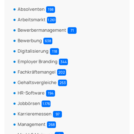
Absolventen
198
Arbeitsmarkt
1.261
Bewerbermanagement
71
Bewerbung
638
Digitalisierung
118
Employer Branding
344
Fachkräftemangel
202
Gehaltsvergleiche
253
HR-Software
194
Jobbörsen
1.176
Karrieremessen
97
Management
268