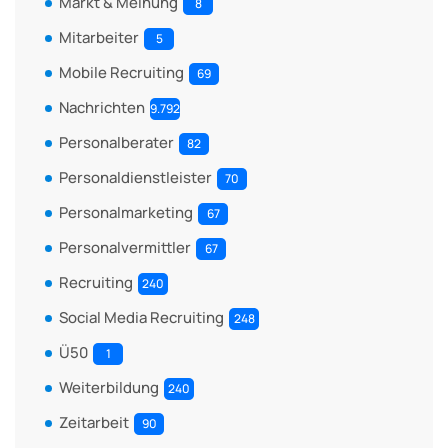
Markt & Meinung
8
Mitarbeiter
5
Mobile Recruiting
69
Nachrichten
9.792
Personalberater
82
Personaldienstleister
70
Personalmarketing
67
Personalvermittler
67
Recruiting
240
Social Media Recruiting
248
Ü50
1
Weiterbildung
240
Zeitarbeit
90