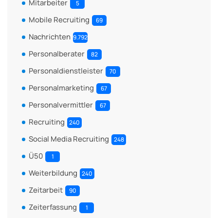
Mitarbeiter
5
Mobile Recruiting
69
Nachrichten
9.792
Personalberater
82
Personaldienstleister
70
Personalmarketing
67
Personalvermittler
67
Recruiting
240
Social Media Recruiting
248
Ü50
1
Weiterbildung
240
Zeitarbeit
90
Zeiterfassung
1