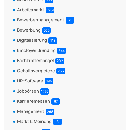
Arbeitsmarkt
1.261
Bewerbermanagement
71
Bewerbung
638
Digitalisierung
118
Employer Branding
344
Fachkräftemangel
202
Gehaltsvergleiche
253
HR-Software
194
Jobbörsen
1.176
Karrieremessen
97
Management
268
Markt & Meinung
8