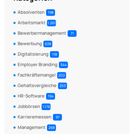
Absolventen
198
Arbeitsmarkt
1.261
Bewerbermanagement
71
Bewerbung
638
Digitalisierung
118
Employer Branding
344
Fachkräftemangel
202
Gehaltsvergleiche
253
HR-Software
194
Jobbörsen
1.176
Karrieremessen
97
Management
268