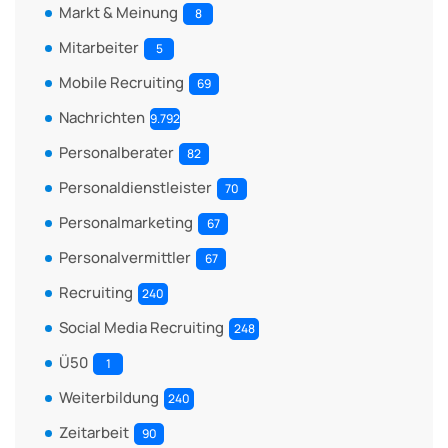
Markt & Meinung
8
Mitarbeiter
5
Mobile Recruiting
69
Nachrichten
9.792
Personalberater
82
Personaldienstleister
70
Personalmarketing
67
Personalvermittler
67
Recruiting
240
Social Media Recruiting
248
Ü50
1
Weiterbildung
240
Zeitarbeit
90