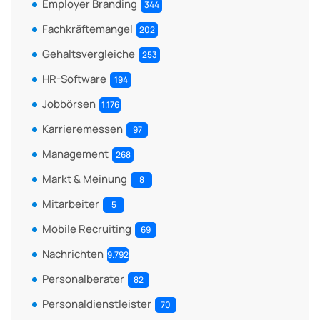
Employer Branding
344
Fachkräftemangel
202
Gehaltsvergleiche
253
HR-Software
194
Jobbörsen
1.176
Karrieremessen
97
Management
268
Markt & Meinung
8
Mitarbeiter
5
Mobile Recruiting
69
Nachrichten
9.792
Personalberater
82
Personaldienstleister
70