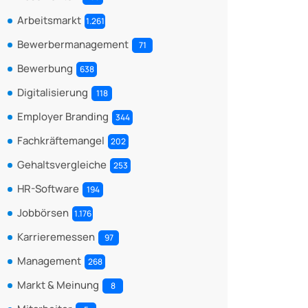
Arbeitsmarkt
1.261
Bewerbermanagement
71
Bewerbung
638
Digitalisierung
118
Employer Branding
344
Fachkräftemangel
202
Gehaltsvergleiche
253
HR-Software
194
Jobbörsen
1.176
Karrieremessen
97
Management
268
Markt & Meinung
8