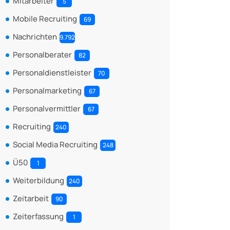
Mitarbeiter
5
Mobile Recruiting
69
Nachrichten
9.792
Personalberater
82
Personaldienstleister
70
Personalmarketing
67
Personalvermittler
67
Recruiting
240
Social Media Recruiting
248
Ü50
1
Weiterbildung
240
Zeitarbeit
90
Zeiterfassung
1