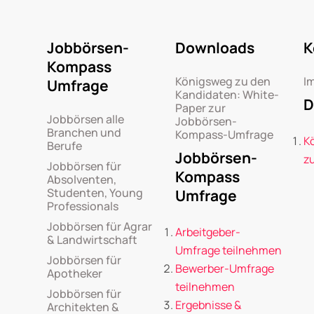
Jobbörsen-
Downloads
K
Kompass
Königsweg zu den
I
Umfrage
Kandidaten: White-
D
Paper zur
Jobbörsen alle
Jobbörsen-
Branchen und
Kompass-Umfrage
K
Berufe
Jobbörsen-
z
Jobbörsen für
Kompass
Absolventen,
Studenten, Young
Umfrage
Professionals
Jobbörsen für Agrar
Arbeitgeber-
& Landwirtschaft
Umfrage teilnehmen
Jobbörsen für
Bewerber-Umfrage
Apotheker
teilnehmen
Jobbörsen für
Ergebnisse &
Architekten &