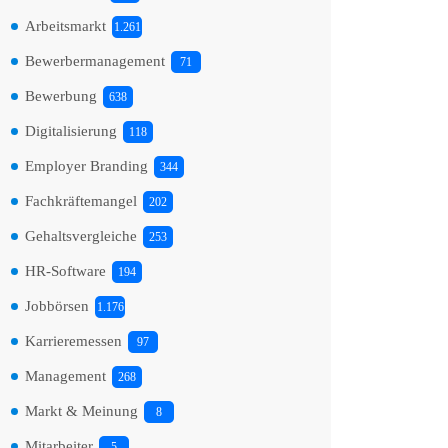
Arbeitsmarkt
1.261
Bewerbermanagement
71
Bewerbung
638
Digitalisierung
118
Employer Branding
344
Fachkräftemangel
202
Gehaltsvergleiche
253
HR-Software
194
Jobbörsen
1.176
Karrieremessen
97
Management
268
Markt & Meinung
8
Mitarbeiter
5