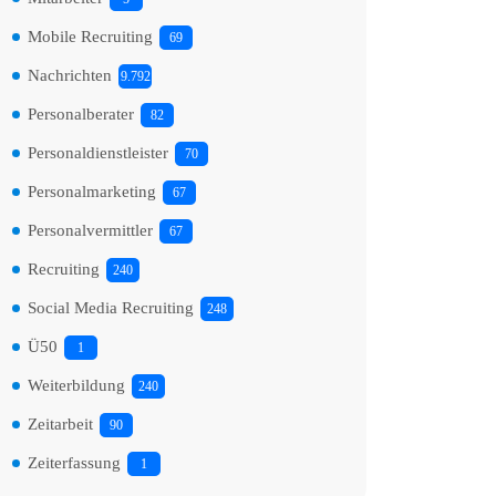
Mobile Recruiting
69
Nachrichten
9.792
Personalberater
82
Personaldienstleister
70
Personalmarketing
67
Personalvermittler
67
Recruiting
240
Social Media Recruiting
248
Ü50
1
Weiterbildung
240
Zeitarbeit
90
Zeiterfassung
1