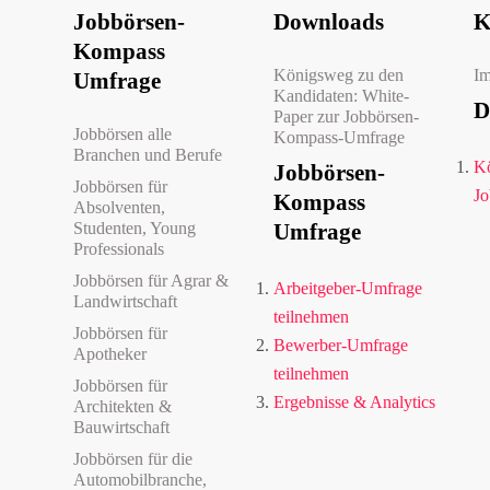
Jobbörsen-
Downloads
K
Kompass
Königsweg zu den
I
Umfrage
Kandidaten: White-
D
Paper zur Jobbörsen-
Jobbörsen alle
Kompass-Umfrage
Branchen und Berufe
Kö
Jobbörsen-
Jobbörsen für
Jo
Kompass
Absolventen,
Studenten, Young
Umfrage
Professionals
Jobbörsen für Agrar &
Arbeitgeber-Umfrage
Landwirtschaft
teilnehmen
Jobbörsen für
Bewerber-Umfrage
Apotheker
teilnehmen
Jobbörsen für
Ergebnisse & Analytics
Architekten &
Bauwirtschaft
Jobbörsen für die
Automobilbranche,