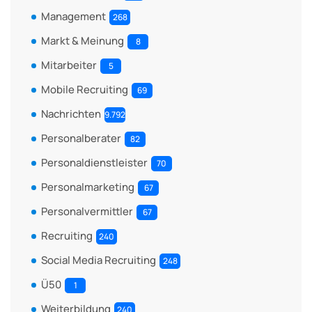
Management
268
Markt & Meinung
8
Mitarbeiter
5
Mobile Recruiting
69
Nachrichten
9.792
Personalberater
82
Personaldienstleister
70
Personalmarketing
67
Personalvermittler
67
Recruiting
240
Social Media Recruiting
248
Ü50
1
Weiterbildung
240