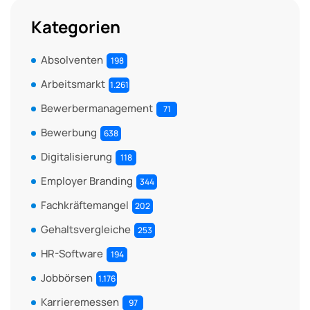
Kategorien
Absolventen
198
Arbeitsmarkt
1.261
Bewerbermanagement
71
Bewerbung
638
Digitalisierung
118
Employer Branding
344
Fachkräftemangel
202
Gehaltsvergleiche
253
HR-Software
194
Jobbörsen
1.176
Karrieremessen
97