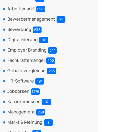
Arbeitsmarkt
1.261
Bewerbermanagement
71
Bewerbung
638
Digitalisierung
118
Employer Branding
344
Fachkräftemangel
202
Gehaltsvergleiche
253
HR-Software
194
Jobbörsen
1.176
Karrieremessen
97
Management
268
Markt & Meinung
8