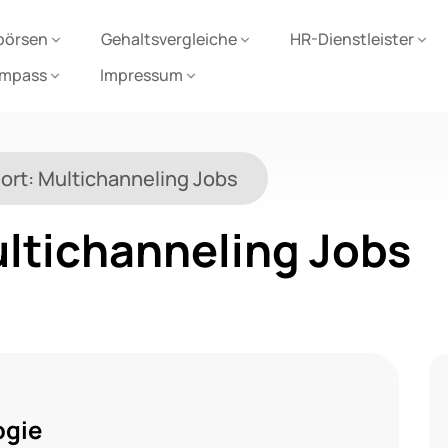
börsen
Gehaltsvergleiche
HR-Dienstleister
ompass
Impressum
ort:
Multichanneling Jobs
ltichanneling Jobs
ogie