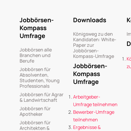
Jobbörsen-
Downloads
K
Kompass
Königsweg zu den
I
Umfrage
Kandidaten: White-
D
Paper zur
Jobbörsen alle
Jobbörsen-
Branchen und
Kompass-Umfrage
K
Berufe
Jobbörsen-
z
Jobbörsen für
Kompass
Absolventen,
Studenten, Young
Umfrage
Professionals
Jobbörsen für Agrar
Arbeitgeber-
& Landwirtschaft
Umfrage teilnehmen
Jobbörsen für
Bewerber-Umfrage
Apotheker
teilnehmen
Jobbörsen für
Ergebnisse &
Architekten &