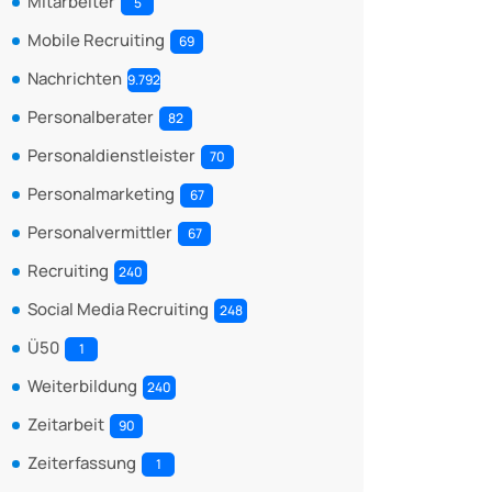
Mitarbeiter
5
Mobile Recruiting
69
Nachrichten
9.792
Personalberater
82
Personaldienstleister
70
Personalmarketing
67
Personalvermittler
67
Recruiting
240
Social Media Recruiting
248
Ü50
1
Weiterbildung
240
Zeitarbeit
90
Zeiterfassung
1