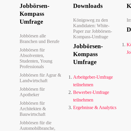
Jobbörsen-
Downloads
K
Kompass
Königsweg zu den
I
Umfrage
Kandidaten: White-
D
Paper zur Jobbörsen-
Jobbörsen alle
Kompass-Umfrage
Branchen und Berufe
Kö
Jobbörsen-
Jobbörsen für
Jo
Kompass
Absolventen,
Studenten, Young
Umfrage
Professionals
Jobbörsen für Agrar &
Arbeitgeber-Umfrage
Landwirtschaft
teilnehmen
Jobbörsen für
Bewerber-Umfrage
Apotheker
teilnehmen
Jobbörsen für
Ergebnisse & Analytics
Architekten &
Bauwirtschaft
Jobbörsen für die
Automobilbranche,