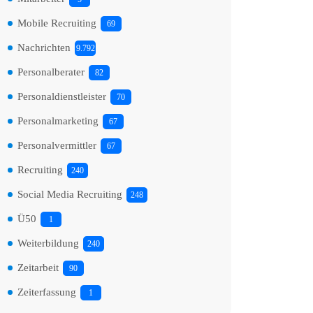
Mobile Recruiting
69
Nachrichten
9.792
Personalberater
82
Personaldienstleister
70
Personalmarketing
67
Personalvermittler
67
Recruiting
240
Social Media Recruiting
248
Ü50
1
Weiterbildung
240
Zeitarbeit
90
Zeiterfassung
1