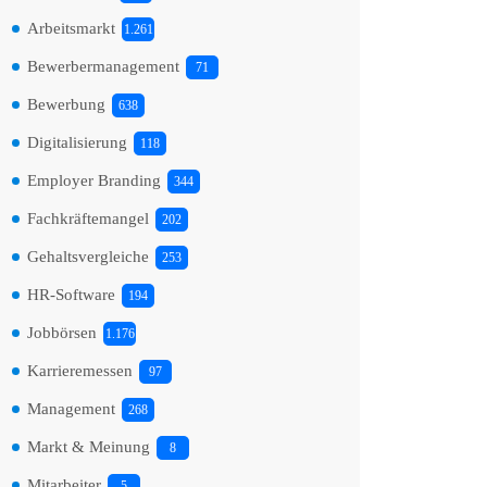
Arbeitsmarkt
1.261
Bewerbermanagement
71
Bewerbung
638
Digitalisierung
118
Employer Branding
344
Fachkräftemangel
202
Gehaltsvergleiche
253
HR-Software
194
Jobbörsen
1.176
Karrieremessen
97
Management
268
Markt & Meinung
8
Mitarbeiter
5