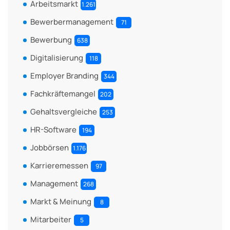
Arbeitsmarkt
1.261
Bewerbermanagement
71
Bewerbung
638
Digitalisierung
118
Employer Branding
344
Fachkräftemangel
202
Gehaltsvergleiche
253
HR-Software
194
Jobbörsen
1.176
Karrieremessen
97
Management
268
Markt & Meinung
8
Mitarbeiter
5