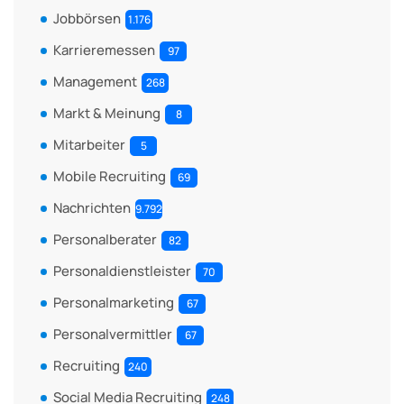
Jobbörsen
1.176
Karrieremessen
97
Management
268
Markt & Meinung
8
Mitarbeiter
5
Mobile Recruiting
69
Nachrichten
9.792
Personalberater
82
Personaldienstleister
70
Personalmarketing
67
Personalvermittler
67
Recruiting
240
Social Media Recruiting
248