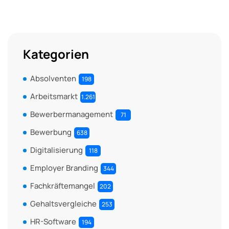
Kategorien
Absolventen
198
Arbeitsmarkt
1.261
Bewerbermanagement
71
Bewerbung
638
Digitalisierung
118
Employer Branding
344
Fachkräftemangel
202
Gehaltsvergleiche
253
HR-Software
194