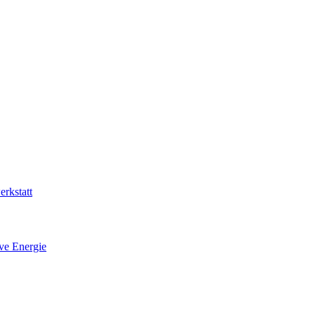
rkstatt
ive Energie