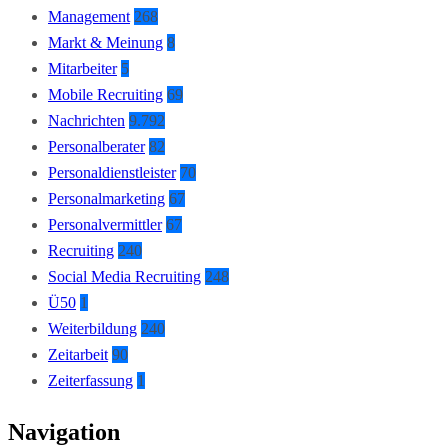
Management
268
Markt & Meinung
8
Mitarbeiter
5
Mobile Recruiting
69
Nachrichten
9.792
Personalberater
82
Personaldienstleister
70
Personalmarketing
67
Personalvermittler
67
Recruiting
240
Social Media Recruiting
248
Ü50
1
Weiterbildung
240
Zeitarbeit
90
Zeiterfassung
1
Navigation