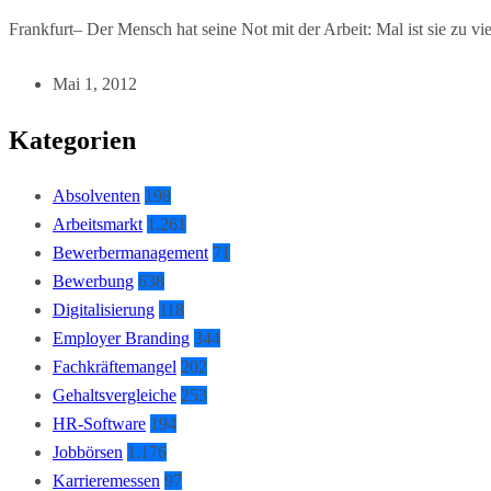
Frankfurt– Der Mensch hat seine Not mit der Arbeit: Mal ist sie zu vie
Mai 1, 2012
Kategorien
Absolventen
198
Arbeitsmarkt
1.261
Bewerbermanagement
71
Bewerbung
638
Digitalisierung
118
Employer Branding
344
Fachkräftemangel
202
Gehaltsvergleiche
253
HR-Software
194
Jobbörsen
1.176
Karrieremessen
97