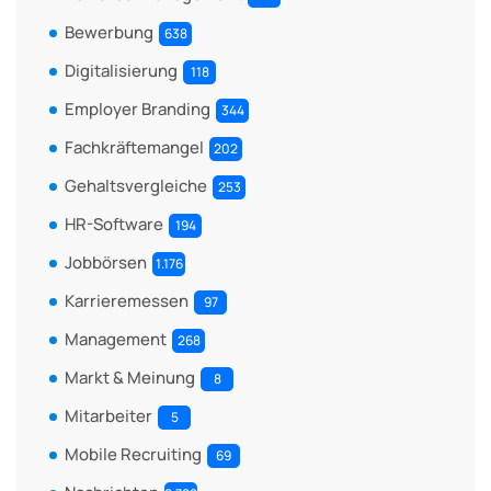
Bewerbung
638
Digitalisierung
118
Employer Branding
344
Fachkräftemangel
202
Gehaltsvergleiche
253
HR-Software
194
Jobbörsen
1.176
Karrieremessen
97
Management
268
Markt & Meinung
8
Mitarbeiter
5
Mobile Recruiting
69