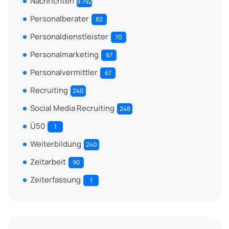
Nachrichten
9.792
Personalberater
82
Personaldienstleister
70
Personalmarketing
67
Personalvermittler
67
Recruiting
240
Social Media Recruiting
248
Ü50
1
Weiterbildung
240
Zeitarbeit
90
Zeiterfassung
1