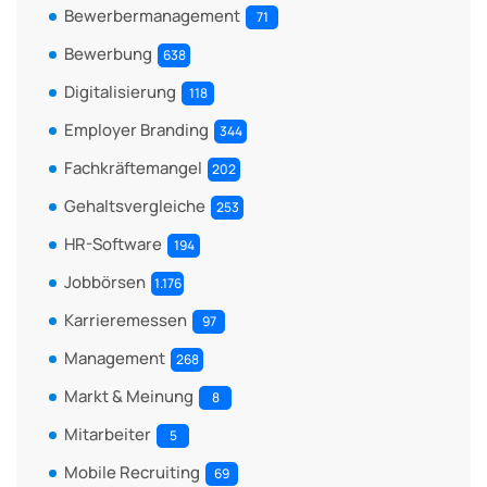
Bewerbermanagement
71
Bewerbung
638
Digitalisierung
118
Employer Branding
344
Fachkräftemangel
202
Gehaltsvergleiche
253
HR-Software
194
Jobbörsen
1.176
Karrieremessen
97
Management
268
Markt & Meinung
8
Mitarbeiter
5
Mobile Recruiting
69