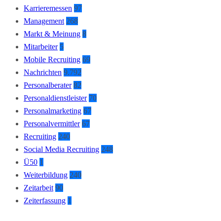
Karrieremessen
97
Management
268
Markt & Meinung
8
Mitarbeiter
5
Mobile Recruiting
69
Nachrichten
9.792
Personalberater
82
Personaldienstleister
70
Personalmarketing
67
Personalvermittler
67
Recruiting
240
Social Media Recruiting
248
Ü50
1
Weiterbildung
240
Zeitarbeit
90
Zeiterfassung
1