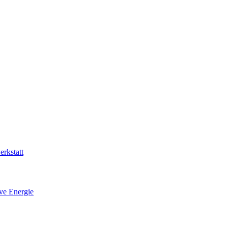
rkstatt
ive Energie