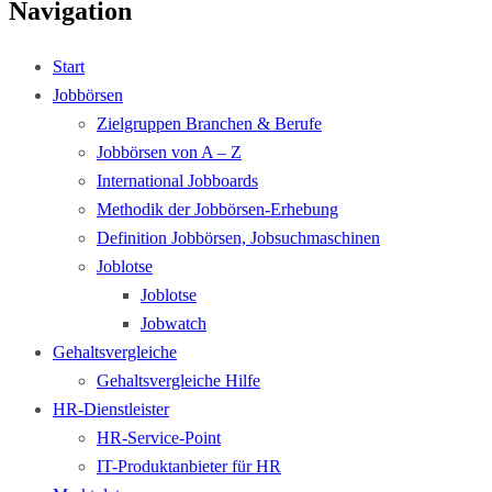
Navigation
Start
Jobbörsen
Zielgruppen Branchen & Berufe
Jobbörsen von A – Z
International Jobboards
Methodik der Jobbörsen-Erhebung
Definition Jobbörsen, Jobsuchmaschinen
Joblotse
Joblotse
Jobwatch
Gehaltsvergleiche
Gehaltsvergleiche Hilfe
HR-Dienstleister
HR-Service-Point
IT-Produktanbieter für HR