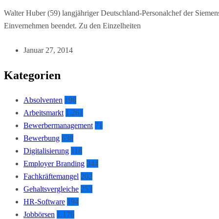
Walter Huber (59) langjähriger Deutschland-Personalchef der Siemen
Einvernehmen beendet. Zu den Einzelheiten
Januar 27, 2014
Kategorien
Absolventen
198
Arbeitsmarkt
1.261
Bewerbermanagement
71
Bewerbung
638
Digitalisierung
118
Employer Branding
344
Fachkräftemangel
202
Gehaltsvergleiche
253
HR-Software
194
Jobbörsen
1.176