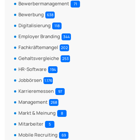
Bewerbermanagement
71
Bewerbung
638
Digitalisierung
118
Employer Branding
344
Fachkräftemangel
202
Gehaltsvergleiche
253
HR-Software
194
Jobbörsen
1.176
Karrieremessen
97
Management
268
Markt & Meinung
8
Mitarbeiter
5
Mobile Recruiting
69