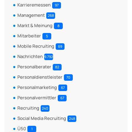
Karrieremessen
97
Management
268
Markt & Meinung
8
Mitarbeiter
5
Mobile Recruiting
69
Nachrichten
9.792
Personalberater
82
Personaldienstleister
70
Personalmarketing
67
Personalvermittler
67
Recruiting
240
Social Media Recruiting
248
Ü50
1