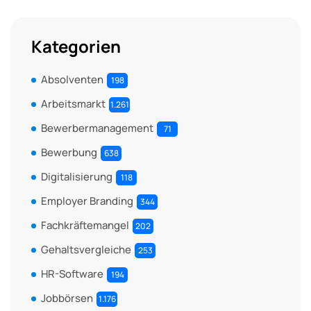
Kategorien
Absolventen
198
Arbeitsmarkt
1.261
Bewerbermanagement
71
Bewerbung
638
Digitalisierung
118
Employer Branding
344
Fachkräftemangel
202
Gehaltsvergleiche
253
HR-Software
194
Jobbörsen
1.176