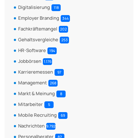
Digitalisierung
118
Employer Branding
344
Fachkräftemangel
202
Gehaltsvergleiche
253
HR-Software
194
Jobbörsen
1.176
Karrieremessen
97
Management
268
Markt & Meinung
8
Mitarbeiter
5
Mobile Recruiting
69
Nachrichten
9.792
Personalberater
82