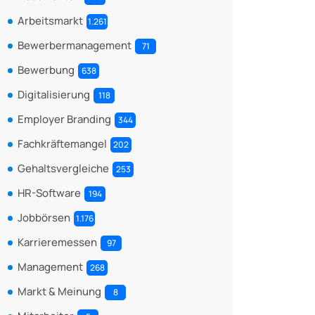
Arbeitsmarkt
1.261
Bewerbermanagement
71
Bewerbung
638
Digitalisierung
118
Employer Branding
344
Fachkräftemangel
202
Gehaltsvergleiche
253
HR-Software
194
Jobbörsen
1.176
Karrieremessen
97
Management
268
Markt & Meinung
8