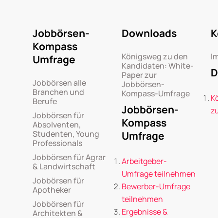
Jobbörsen-
Downloads
K
Kompass
Königsweg zu den
I
Umfrage
Kandidaten: White-
D
Paper zur
Jobbörsen alle
Jobbörsen-
Branchen und
Kompass-Umfrage
K
Berufe
Jobbörsen-
z
Jobbörsen für
Kompass
Absolventen,
Studenten, Young
Umfrage
Professionals
Jobbörsen für Agrar
Arbeitgeber-
& Landwirtschaft
Umfrage teilnehmen
Jobbörsen für
Bewerber-Umfrage
Apotheker
teilnehmen
Jobbörsen für
Ergebnisse &
Architekten &