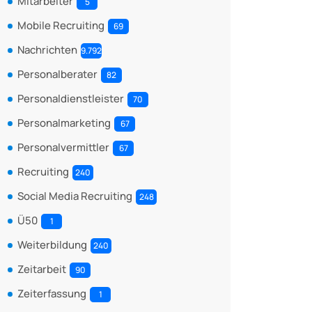
Mitarbeiter
5
Mobile Recruiting
69
Nachrichten
9.792
Personalberater
82
Personaldienstleister
70
Personalmarketing
67
Personalvermittler
67
Recruiting
240
Social Media Recruiting
248
Ü50
1
Weiterbildung
240
Zeitarbeit
90
Zeiterfassung
1