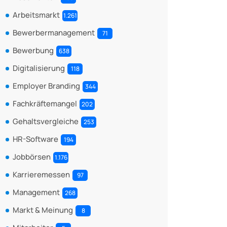
Arbeitsmarkt
1.261
Bewerbermanagement
71
Bewerbung
638
Digitalisierung
118
Employer Branding
344
Fachkräftemangel
202
Gehaltsvergleiche
253
HR-Software
194
Jobbörsen
1.176
Karrieremessen
97
Management
268
Markt & Meinung
8