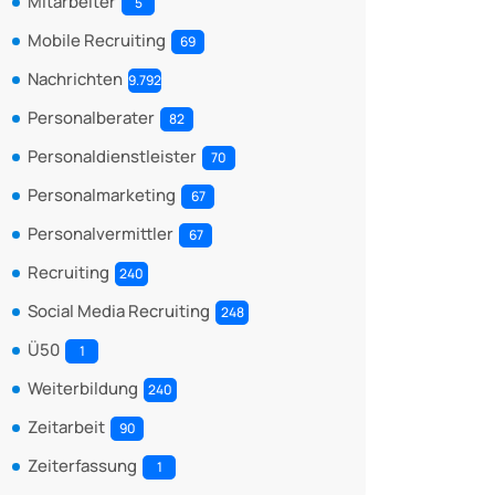
Mitarbeiter
5
Mobile Recruiting
69
Nachrichten
9.792
Personalberater
82
Personaldienstleister
70
Personalmarketing
67
Personalvermittler
67
Recruiting
240
Social Media Recruiting
248
Ü50
1
Weiterbildung
240
Zeitarbeit
90
Zeiterfassung
1