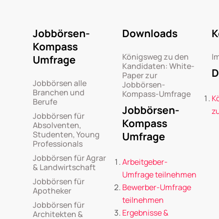
Jobbörsen-
Downloads
K
Kompass
Königsweg zu den
I
Umfrage
Kandidaten: White-
D
Paper zur
Jobbörsen alle
Jobbörsen-
Branchen und
Kompass-Umfrage
K
Berufe
Jobbörsen-
z
Jobbörsen für
Kompass
Absolventen,
Studenten, Young
Umfrage
Professionals
Jobbörsen für Agrar
Arbeitgeber-
& Landwirtschaft
Umfrage teilnehmen
Jobbörsen für
Bewerber-Umfrage
Apotheker
teilnehmen
Jobbörsen für
Ergebnisse &
Architekten &