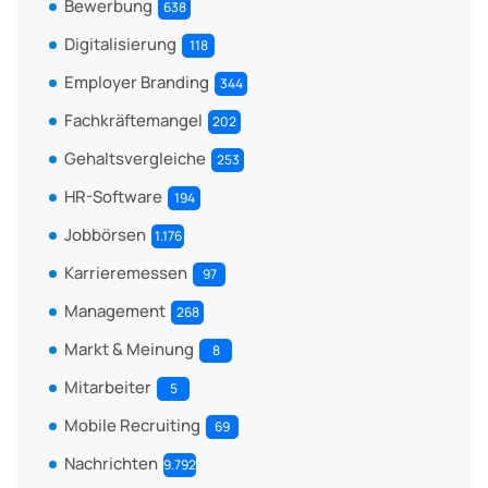
Bewerbung
638
Digitalisierung
118
Employer Branding
344
Fachkräftemangel
202
Gehaltsvergleiche
253
HR-Software
194
Jobbörsen
1.176
Karrieremessen
97
Management
268
Markt & Meinung
8
Mitarbeiter
5
Mobile Recruiting
69
Nachrichten
9.792