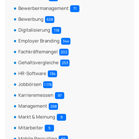
Bewerbermanagement
71
Bewerbung
638
Digitalisierung
118
Employer Branding
344
Fachkräftemangel
202
Gehaltsvergleiche
253
HR-Software
194
Jobbörsen
1.176
Karrieremessen
97
Management
268
Markt & Meinung
8
Mitarbeiter
5
Mobile Recruiting
69