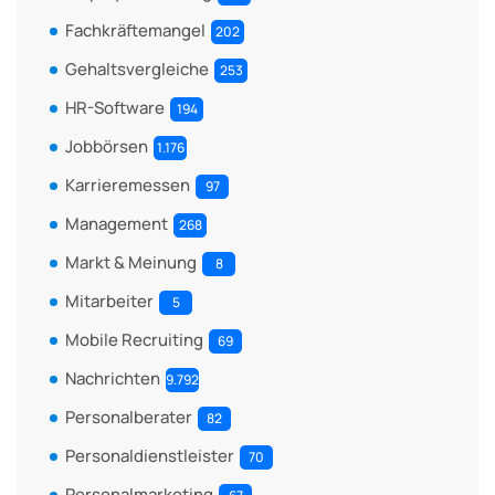
Fachkräftemangel
202
Gehaltsvergleiche
253
HR-Software
194
Jobbörsen
1.176
Karrieremessen
97
Management
268
Markt & Meinung
8
Mitarbeiter
5
Mobile Recruiting
69
Nachrichten
9.792
Personalberater
82
Personaldienstleister
70
Personalmarketing