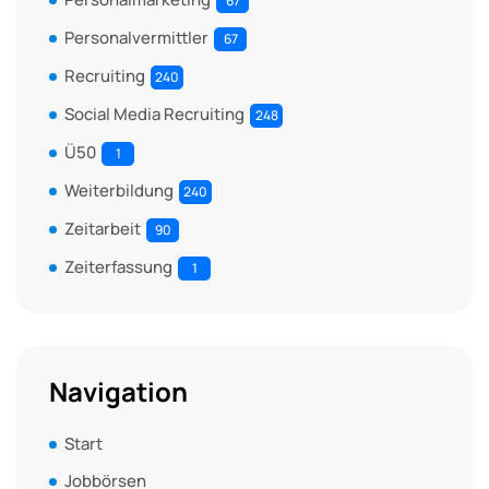
67
Personalvermittler
67
Recruiting
240
Social Media Recruiting
248
Ü50
1
Weiterbildung
240
Zeitarbeit
90
Zeiterfassung
1
Navigation
Start
Jobbörsen