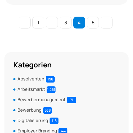
1
…
3
4
5
Kategorien
Absolventen
198
Arbeitsmarkt
1.261
Bewerbermanagement
71
Bewerbung
638
Digitalisierung
118
Employer Branding
344