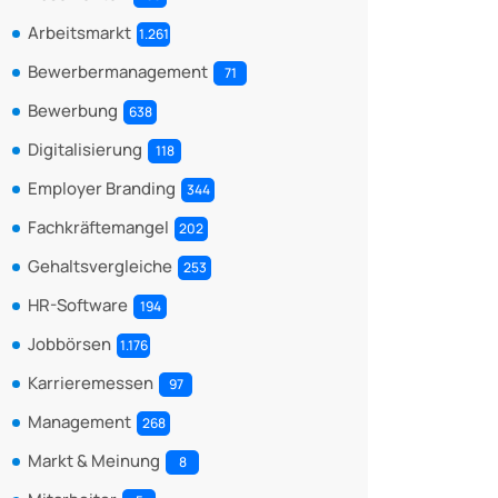
Arbeitsmarkt
1.261
Bewerbermanagement
71
Bewerbung
638
Digitalisierung
118
Employer Branding
344
Fachkräftemangel
202
Gehaltsvergleiche
253
HR-Software
194
Jobbörsen
1.176
Karrieremessen
97
Management
268
Markt & Meinung
8