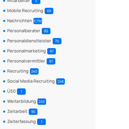
Mitarbeiter
5
Mobile Recruiting
69
Nachrichten
9.792
Personalberater
82
Personaldienstleister
70
Personalmarketing
67
Personalvermittler
67
Recruiting
240
Social Media Recruiting
248
Ü50
1
Weiterbildung
240
Zeitarbeit
90
Zeiterfassung
1