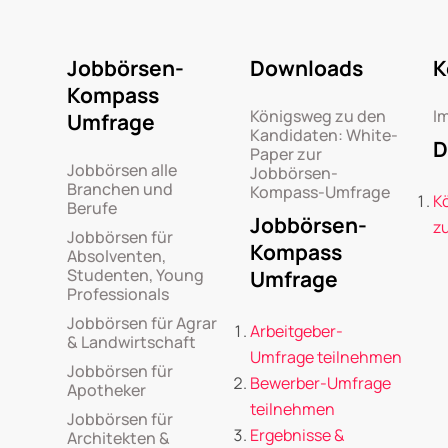
Jobbörsen-
Downloads
K
Kompass
Königsweg zu den
I
Umfrage
Kandidaten: White-
D
Paper zur
Jobbörsen alle
Jobbörsen-
Branchen und
Kompass-Umfrage
K
Berufe
Jobbörsen-
z
Jobbörsen für
Kompass
Absolventen,
Studenten, Young
Umfrage
Professionals
Jobbörsen für Agrar
Arbeitgeber-
& Landwirtschaft
Umfrage teilnehmen
Jobbörsen für
Bewerber-Umfrage
Apotheker
teilnehmen
Jobbörsen für
Ergebnisse &
Architekten &