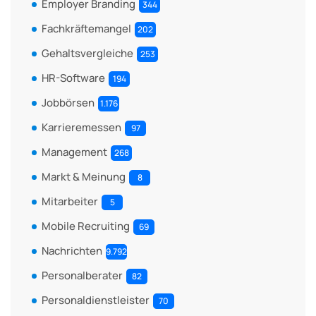
Employer Branding
344
Fachkräftemangel
202
Gehaltsvergleiche
253
HR-Software
194
Jobbörsen
1.176
Karrieremessen
97
Management
268
Markt & Meinung
8
Mitarbeiter
5
Mobile Recruiting
69
Nachrichten
9.792
Personalberater
82
Personaldienstleister
70