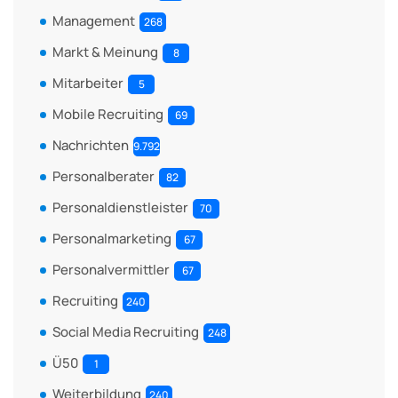
Management
268
Markt & Meinung
8
Mitarbeiter
5
Mobile Recruiting
69
Nachrichten
9.792
Personalberater
82
Personaldienstleister
70
Personalmarketing
67
Personalvermittler
67
Recruiting
240
Social Media Recruiting
248
Ü50
1
Weiterbildung
240