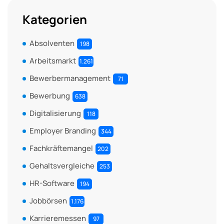
Kategorien
Absolventen
198
Arbeitsmarkt
1.261
Bewerbermanagement
71
Bewerbung
638
Digitalisierung
118
Employer Branding
344
Fachkräftemangel
202
Gehaltsvergleiche
253
HR-Software
194
Jobbörsen
1.176
Karrieremessen
97