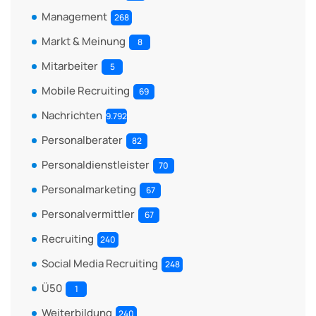
Management
268
Markt & Meinung
8
Mitarbeiter
5
Mobile Recruiting
69
Nachrichten
9.792
Personalberater
82
Personaldienstleister
70
Personalmarketing
67
Personalvermittler
67
Recruiting
240
Social Media Recruiting
248
Ü50
1
Weiterbildung
240