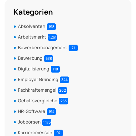
Kategorien
Absolventen
198
Arbeitsmarkt
1.261
Bewerbermanagement
71
Bewerbung
638
Digitalisierung
118
Employer Branding
344
Fachkräftemangel
202
Gehaltsvergleiche
253
HR-Software
194
Jobbörsen
1.176
Karrieremessen
97